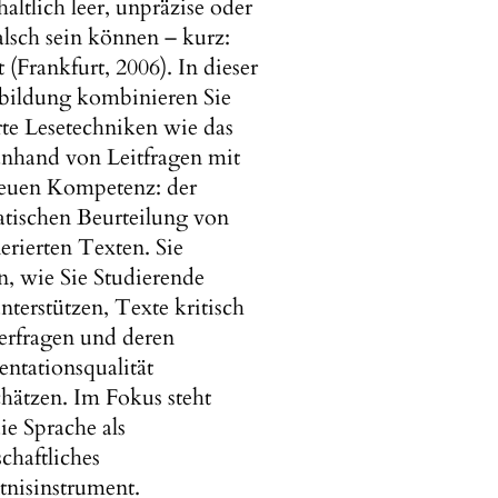
haltlich leer, unpräzise oder
alsch sein können – kurz:
t (Frankfurt, 2006). In dieser
bildung kombinieren Sie
te Lesetechniken wie das
anhand von Leitfragen mit
neuen Kompetenz: der
atischen Beurteilung von
rierten Texten. Sie
n, wie Sie Studierende
nterstützen, Texte kritisch
erfragen und deren
ntationsqualität
hätzen. Im Fokus steht
ie Sprache als
chaftliches
tnisinstrument.