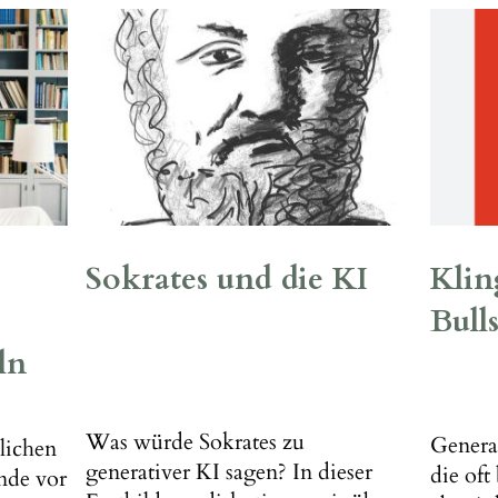
Sokrates und die KI
Kling
Bulls
ln
Was würde Sokrates zu
Generat
lichen
generativer KI sagen? In dieser
die oft
ende vor