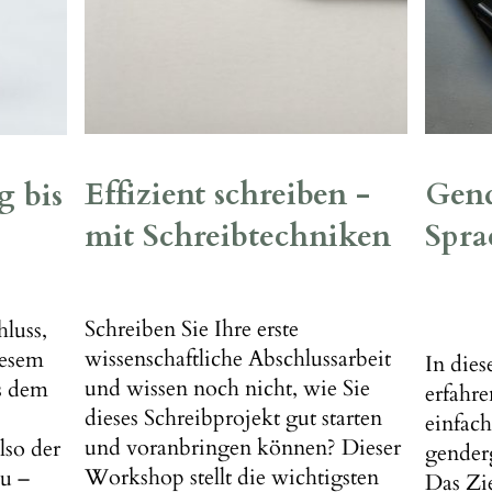
Effizient schreiben -
Gend
g bis
mit Schreibtechniken
Spra
Schreiben Sie Ihre erste
hluss,
wissenschaftliche Abschlussarbeit
iesem
In die
und wissen noch nicht, wie Sie
s dem
erfahre
dieses Schreibprojekt gut starten
einfac
und voranbringen können? Dieser
lso der
gender
Workshop stellt die wichtigsten
u –
Das Zie