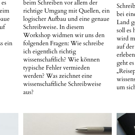
beim Schreiben vor allem der
 es
Schreib
richtige Umgang mit Quellen, ein
beim
bei ein
logischer Aufbau und eine genaue
baue
Land g
Schreibweise. In diesem
uf
soll e
Workshop widmen wir uns den
wird m
folgenden Fragen: Wie schreibe
ss ein
auf de
ich eigentlich richtig
erleben
wissenschaftlich? Wie können
geht es
typische Fehler vermieden
„Reisep
werden? Was zeichnet eine
wissens
wissenschaftliche Schreibweise
um sich
aus?