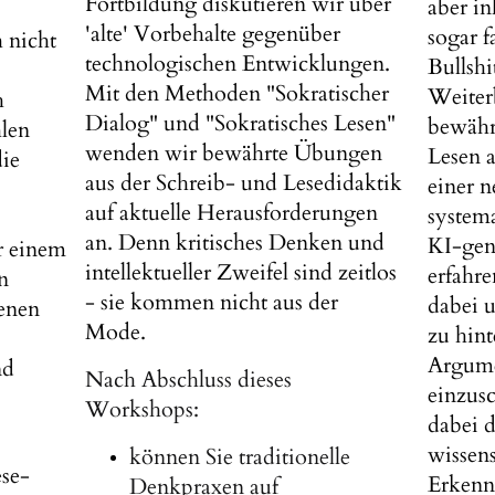
Fortbildung diskutieren wir über
aber in
'alte' Vorbehalte gegenüber
sogar f
 nicht
technologischen Entwicklungen.
Bullshi
Mit den Methoden "Sokratischer
Weiter
h
Dialog" und "Sokratisches Lesen"
bewähr
len
wenden wir bewährte Übungen
Lesen 
die
aus der Schreib- und Lesedidaktik
einer 
auf aktuelle Herausforderungen
system
an. Denn kritisches Denken und
KI-gene
r einem
intellektueller Zweifel sind zeitlos
erfahre
n
- sie kommen nicht aus der
dabei u
genen
Mode.
zu hint
Argume
nd
Nach Abschluss dieses
einzusc
Workshops:
dabei d
wissens
können Sie traditionelle
se-
Erkenn
Denkpraxen auf